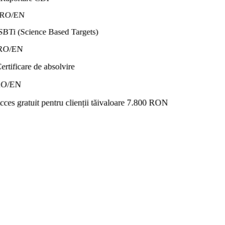
RO/EN
SBTi (Science Based Targets)
RO/EN
ertificare de absolvire
O/EN
ces gratuit pentru clienții tăi
valoare 7.800 RON