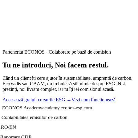
Parteneriat ECONOS · Colaborare pe bază de comision
Tu ne introduci,
Noi facem restul.
Când un client îți cere ajutor în sustenabilitate, amprentă de carbon,
EcoVadis sau CBAM, nu trebuie să știi nimic despre ESG. Ni-l
prezinți, noi livrăm complet, iar tu îți iei comisionul acasă.
Accesează gratuit cursurile ESG →
Vezi cum funcționează
ECONOS Academy
academy.econos-esg.com
Contabilitatea emisiilor de carbon
RO/EN
Raportare CDP