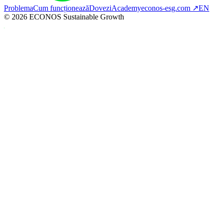
Problema
Cum funcționează
Dovezi
Academy
econos-esg.com ↗
EN
©
2026
ECONOS Sustainable Growth